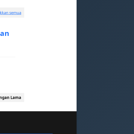
ukkan semua
kan
ingan Lama