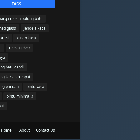
TAGS
harga mesin potong batu
med glass
jendela kaca
kursi
kusen kaca
n
mesin jekso
nya
ng batu candi
ong kertas rumput
ong pandan
pintu kaca
pintu minimalis
but
Home
About
Contact Us