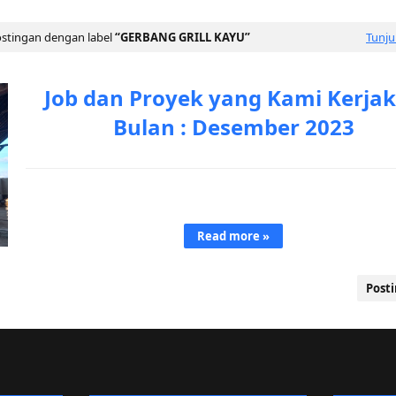
stingan dengan label
GERBANG GRILL KAYU
Tunj
Job dan Proyek yang Kami Kerja
Bulan : Desember 2023
Bulan Desember 2023 kami disibukkan dengan pintu
gerbang,walaupun di bengkel juga masih ada pekerj…
Read more »
Post