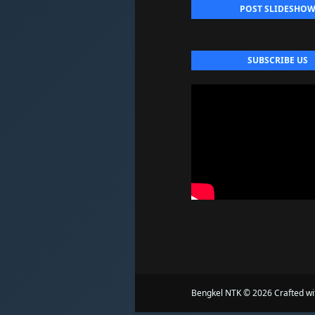
POST SLIDESHO
SUBSCRIBE US
Bengkel NTK ©
2026 Crafted w