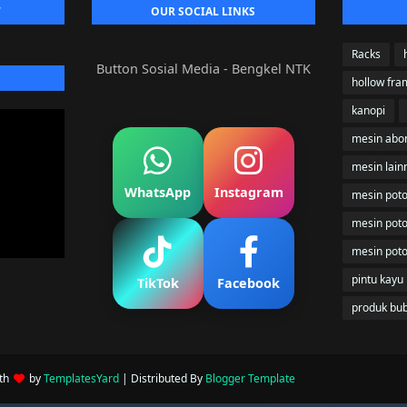
W
OUR SOCIAL LINKS
Racks
Button Sosial Media - Bengkel NTK
hollow fra
kanopi
mesin abo
mesin lain
WhatsApp
Instagram
mesin poto
mesin pot
mesin pot
pintu kayu
TikTok
Facebook
produk bu
ith
by
TemplatesYard
| Distributed By
Blogger Template