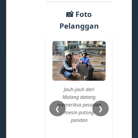
📸 Foto
Pelanggan
Pelan
meja
Jauh-jauh dari
buat
Malang datang
memeriksa pesanan
❮
❯
mesin potong
pandan