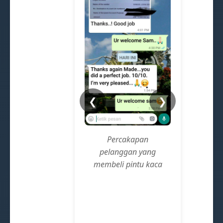
❮
❯
Percakapan
Pe
pelanggan yang
pela
membeli pintu kaca
I