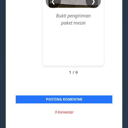
❮
❯
Bukti pengiriman
Bukti
paket mesin
pa
1 / 6
POSTING KOMENTAR
0 Komentar