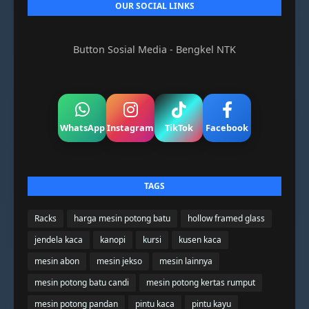
OUR SOCIAL LINKS
Button Sosial Media - Bengkel NTK
WhatsApp
Instagram
TikTok
Facebook
TAGS
Racks
harga mesin potong batu
hollow framed glass
jendela kaca
kanopi
kursi
kusen kaca
mesin abon
mesin jekso
mesin lainnya
mesin potong batu candi
mesin potong kertas rumput
mesin potong pandan
pintu kaca
pintu kayu