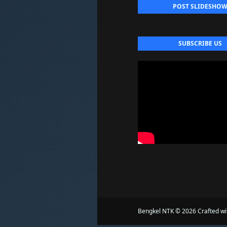
POST SLIDESHO
SUBSCRIBE US
Bengkel NTK ©
2026 Crafted w