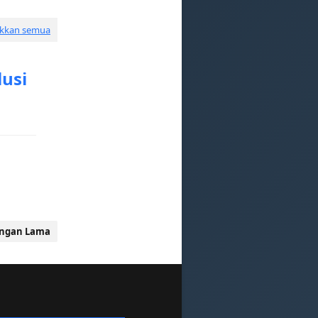
ukkan semua
lusi
ingan Lama