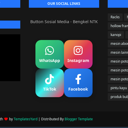
W
OUR SOCIAL LINKS
Racks
Button Sosial Media - Bengkel NTK
hollow fra
kanopi
mesin abo
mesin lain
WhatsApp
Instagram
mesin poto
mesin pot
mesin pot
pintu kayu
TikTok
Facebook
produk bu
ith
by
TemplatesYard
| Distributed By
Blogger Template