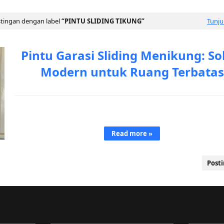
tingan dengan label
PINTU SLIDING TIKUNG
Tunj
Pintu Garasi Sliding Menikung: So
Modern untuk Ruang Terbatas
Pintu Garasi Sliding Menikung: Inovasi Elegan & Fungsional dari
Bengkelntk.com Keterbatasan rua…
Read more »
Post