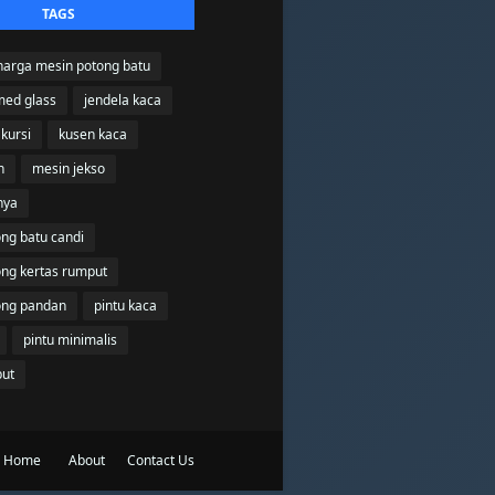
TAGS
harga mesin potong batu
med glass
jendela kaca
kursi
kusen kaca
n
mesin jekso
nya
ng batu candi
ong kertas rumput
ong pandan
pintu kaca
pintu minimalis
but
Home
About
Contact Us