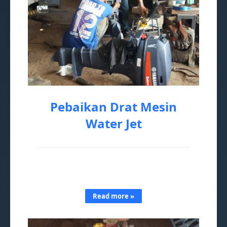
Pebaikan Drat Mesin
Water Jet
Sebagai bengkel produksi yang juga melayani
reparasi,kami menerima pekerjaan perbaikan
beberapa al…
Read more »