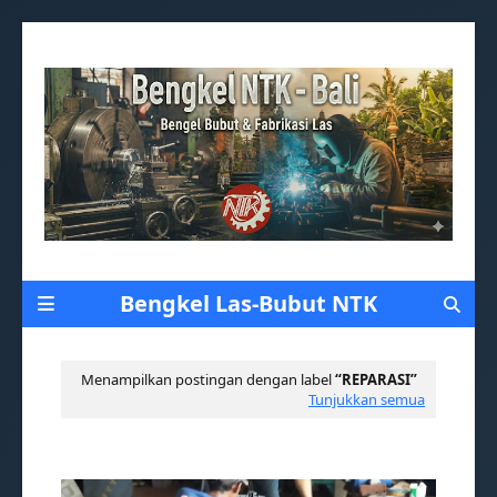
Gambar Header Saya
Bengkel Las-Bubut NTK
Menampilkan postingan dengan label
REPARASI
Tunjukkan semua