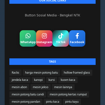
OUR SOCIAL LINKS
Button Sosial Media - Bengkel NTK
WhatsApp
Instagram
TikTok
Facebook
TAGS
Racks
harga mesin potong batu
hollow framed glass
jendela kaca
kanopi
kursi
kusen kaca
mesin abon
mesin jekso
mesin lainnya
mesin potong batu candi
mesin potong kertas rumput
mesin potong pandan
pintu kaca
pintu kayu