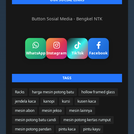
Button Sosial Media - Bengkel NTK
WhatsApp
Instagram
TikTok
Facebook
TAGS
Racks
harga mesin potong batu
hollow framed glass
jendela kaca
kanopi
kursi
kusen kaca
mesin abon
mesin jekso
mesin lainnya
mesin potong batu candi
mesin potong kertas rumput
mesin potong pandan
pintu kaca
pintu kayu