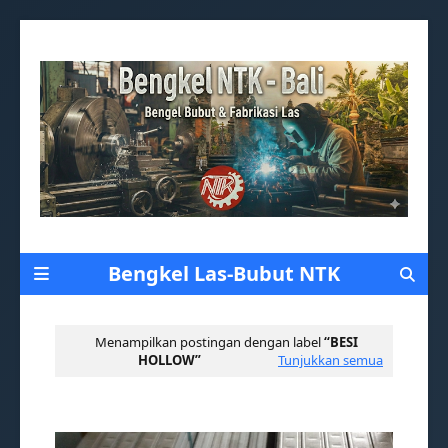
Gambar Header Saya
Bengkel Las-Bubut NTK
Menampilkan postingan dengan label
BESI
HOLLOW
Tunjukkan semua