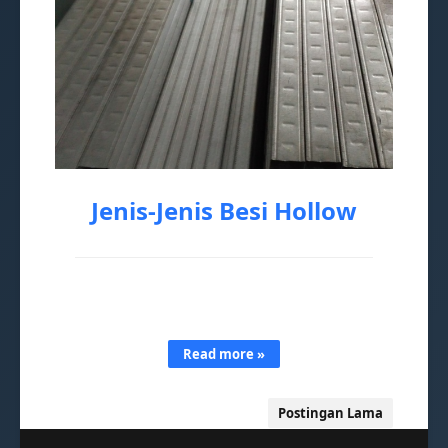
Jenis-Jenis Besi Hollow
Saat ini hampir seluruh konstruksi bangunan
menggunakan besi hollow. Bukan hanya
mengutamakan kuali…
Read more »
Postingan Lama